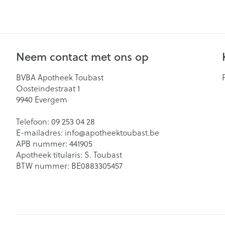
Mondmaskers
Zelfbruiner
Neem contact met ons op
BVBA Apotheek Toubast
Oosteindestraat 1
9940
Evergem
Telefoon:
09 253 04 28
E-mailadres:
info@
apotheektoubast.be
APB nummer:
441905
Apotheek titularis:
S. Toubast
BTW nummer:
BE0883305457