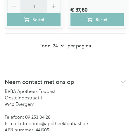
Aantal
€ 37,80
Bestel
Bestel
Toon
per pagina
Neem contact met ons op
BVBA Apotheek Toubast
Oosteindestraat 1
9940
Evergem
Telefoon:
09 253 04 28
E-mailadres:
info@
apotheektoubast.be
APB nummer:
441905