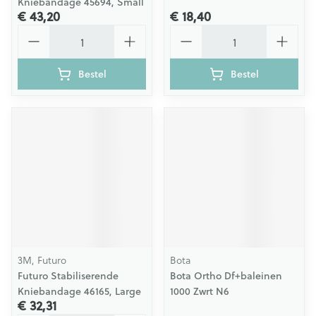
Kniebandage 45694, Small
€ 43,20
€ 18,40
Aantal
Aantal
Bestel
Bestel
3M, Futuro
Bota
Futuro Stabiliserende
Bota Ortho Df+baleinen
Kniebandage 46165, Large
1000 Zwrt N6
€ 32,31