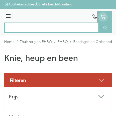
Ga naar de inhoud
Apothekersadvies
Snelle beschikbaarheid
Menu
Zoek
Product, merk, categorie...
Home
/
Thuiszorg en EHBO
/
EHBO
/
Bandages en Orthopedie 
Knie, heup en been
Filteren
Doorgaan naar productlijst
Prijs
filter