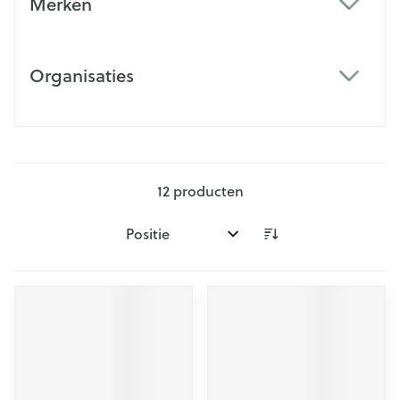
Merken
filter
Organisaties
filter
12
producten
Sorteer op: