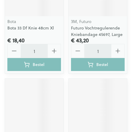
Bota
3M, Futuro
Bota 33 Df Knie 48cm Xl
Futuro Vochtregulerende
Kniebandage 45697, Large
€ 18,40
€ 43,20
Aantal
Aantal
Bestel
Bestel