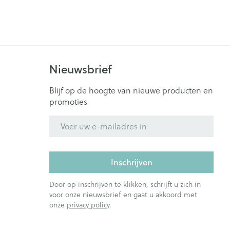
Sondes
gebruiksvoorwerpen
Baxters
Eyeliner - oogpotlood
es
r insulinepen -
 gewrichten
Zenuwstelsel
Catheters
n
Mascara
ners
Oogschaduw
Nieuwsbrief
Allergie
Toon meer
Blijf op de hoogte van nieuwe producten en
promoties
en
Pillendozen en
accessoires
zorging
Parfums en
Afslanken
E-mail adres
geurproducten
ornissen
uid -
Inschrijven
e huid
huid
Door op inschrijven te klikken, schrijft u zich in
voor onze nieuwsbrief en gaat u akkoord met
ren
onze
privacy policy
.