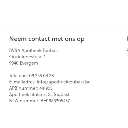
kloven
Teststrips en n
Blaren
Gynaecologie
Eelt
Eksteroog - lik
Neem contact met ons op
Slapeloosheid,
Toon meer
en stress
BVBA Apotheek Toubast
Oosteindestraat 1
Bandages en O
9940
Evergem
- orthopedisch
Seksualiteit en
Acne
verbanden
hygiene
Telefoon:
09 253 04 28
E-mailadres:
info@
apotheektoubast.be
Arm
Condooms en
Homeopathie
APB nummer:
441905
anticonceptie
Elleboog
Apotheek titularis:
S. Toubast
Intiem welzijn
BTW nummer:
BE0883305457
Enkel en voet
Intieme verzor
Hand en duim
Menstruatie
Toon meer