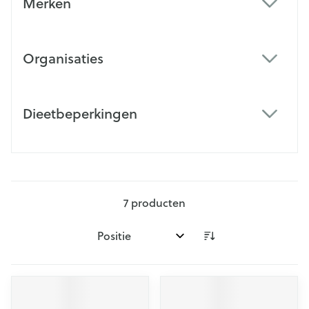
Merken
filter
Organisaties
filter
Dieetbeperkingen
filter
7
producten
Sorteer op: