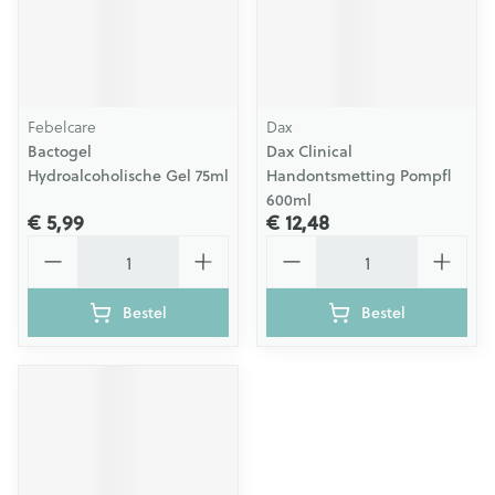
Febelcare
Dax
Bactogel
Dax Clinical
Hydroalcoholische Gel 75ml
Handontsmetting Pompfl
600ml
€ 5,99
€ 12,48
Aantal
Aantal
Bestel
Bestel