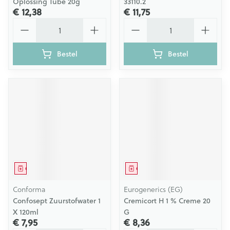
Oplossing Tube 20g
33110.2
€ 12,38
€ 11,75
Aantal
Aantal
Bestel
Bestel
Geneesmiddel
Geneesmiddel
Conforma
Eurogenerics (EG)
Confosept Zuurstofwater 1
Cremicort H 1 % Creme 20
X 120ml
G
€ 7,95
€ 8,36