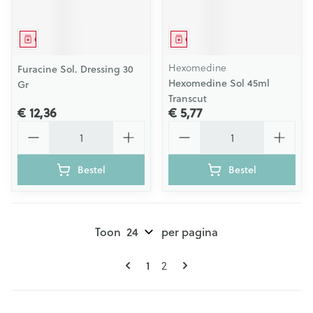
Geneesmiddel
Geneesmiddel
Hexomedine
Furacine Sol. Dressing 30
Hexomedine Sol 45ml
Gr
Transcut
€ 12,36
€ 5,77
Aantal
Aantal
Bestel
Bestel
Toon
per pagina
Pagina's
U lees momenteel pagina
1
Pagina
2