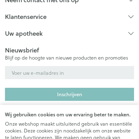
Klantenservice
Uw apotheek
Nieuwsbrief
Blijf op de hoogte van nieuwe producten en promoties
E-mail adres
Inschrijven
Door op inschrijven te klikken, schrijft u zich in voor onze
nieuwsbrief en gaat u akkoord met onze
privacy policy
.
Wij gebruiken cookies om uw ervaring beter te maken.
Onze webshop maakt uitsluitend gebruik van essentiële
cookies. Deze cookies zijn noodzakelijk om onze website
te laten functioneren. We maken geen gebruik van