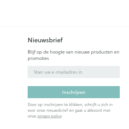
es
r insulinepen -
 gewrichten
Zenuwstelsel
Catheters
n
Mascara
ners
Oogschaduw
Allergie
Toon meer
Nieuwsbrief
en
Pillendozen en
accessoires
zorging
Parfums en
Blijf op de hoogte van nieuwe producten en
Afslanken
geurproducten
promoties
ornissen
E-mail adres
uid -
e huid
huid
Inschrijven
ren
Door op inschrijven te klikken, schrijft u zich in
voor onze nieuwsbrief en gaat u akkoord met
onze
privacy policy
.