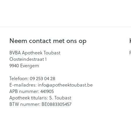
Gynaecologie
Eelt
Eksteroog - lik
Slapeloosheid,
Toon meer
en stress
Neem contact met ons op
Bandages en O
- orthopedisch
Seksualiteit en
BVBA Apotheek Toubast
Acne
verbanden
hygiene
Oosteindestraat 1
9940
Evergem
Arm
Condooms en
Homeopathie
anticonceptie
Telefoon:
09 253 04 28
Elleboog
E-mailadres:
info@
apotheektoubast.be
Intiem welzijn
Enkel en voet
APB nummer:
441905
Intieme verzor
Apotheek titularis:
S. Toubast
Hand en duim
BTW nummer:
BE0883305457
Menstruatie
Toon meer