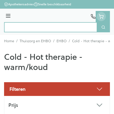
Ga naar de inhoud
Apothekersadvies
Snelle beschikbaarheid
Menu
Zoek
Product, merk, categorie...
Home
/
Thuiszorg en EHBO
/
EHBO
/
Cold - Hot therapie - w
Cold - Hot therapie -
warm/koud
Filteren
Doorgaan naar productlijst
Prijs
filter