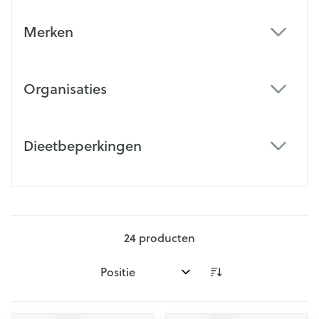
Merken
filter
Organisaties
filter
Dieetbeperkingen
filter
24
producten
Sorteer op: