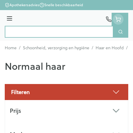
Ga naar de inhoud
Apothekersadvies
Snelle beschikbaarheid
Menu
Zoek
Product, merk, categorie...
Home
/
Schoonheid, verzorging en hygiëne
/
Haar en Hoofd
/
N
Normaal haar
Filteren
Doorgaan naar productlijst
Prijs
filter