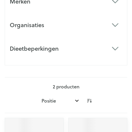
Merken
filter
Organisaties
filter
Dieetbeperkingen
filter
2
producten
Sorteer op: