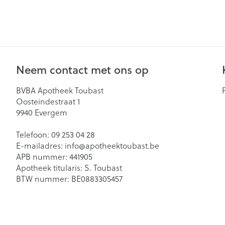
Gynaecologie
Eelt
Eksteroog - lik
Slapeloosheid,
Toon meer
en stress
Neem contact met ons op
Bandages en O
- orthopedisch
Seksualiteit en
BVBA Apotheek Toubast
Acne
verbanden
hygiene
Oosteindestraat 1
9940
Evergem
Arm
Condooms en
Homeopathie
anticonceptie
Telefoon:
09 253 04 28
Elleboog
E-mailadres:
info@
apotheektoubast.be
Intiem welzijn
Enkel en voet
APB nummer:
441905
Intieme verzor
Apotheek titularis:
S. Toubast
Hand en duim
BTW nummer:
BE0883305457
Menstruatie
Toon meer