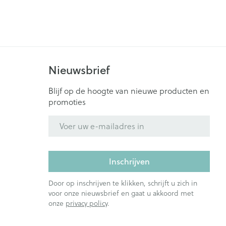
es
r insulinepen -
 gewrichten
Zenuwstelsel
Catheters
n
Mascara
ners
Oogschaduw
Allergie
Toon meer
Nieuwsbrief
en
Pillendozen en
accessoires
zorging
Parfums en
Blijf op de hoogte van nieuwe producten en
Afslanken
geurproducten
promoties
ornissen
E-mail adres
uid -
e huid
huid
Inschrijven
ren
Door op inschrijven te klikken, schrijft u zich in
voor onze nieuwsbrief en gaat u akkoord met
onze
privacy policy
.