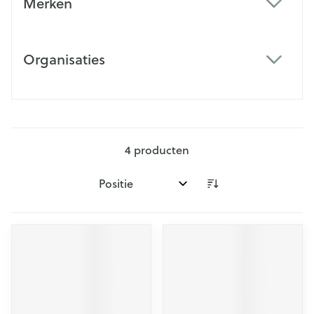
Merken
filter
Organisaties
filter
4
producten
Sorteer op: