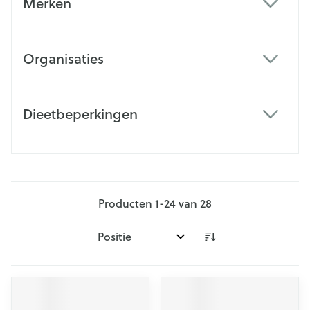
Merken
filter
Organisaties
filter
Dieetbeperkingen
filter
Producten
1
-
24
van
28
Sorteer op: