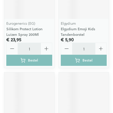
Eurogenerics (EG)
Elgydium
Silikom Protect Lotion
Elgydium Emoji Kids
Luizen Spray 200Ml
Tandenborstel
€ 23,95
€ 5,90
Aantal
Aantal
Bestel
Bestel