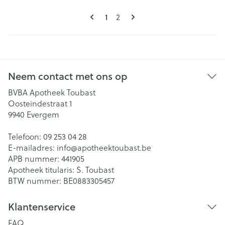
Pagina's
U lees momenteel pagina
Pagina
1
2
Neem contact met ons op
BVBA Apotheek Toubast
Oosteindestraat 1
9940
Evergem
Telefoon:
09 253 04 28
E-mailadres:
info@
apotheektoubast.be
APB nummer:
441905
Apotheek titularis:
S. Toubast
BTW nummer:
BE0883305457
Klantenservice
FAQ