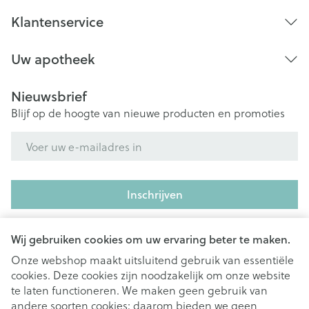
Klantenservice
Uw apotheek
Nieuwsbrief
Blijf op de hoogte van nieuwe producten en promoties
E-mail adres
Inschrijven
Door op inschrijven te klikken, schrijft u zich in voor onze
nieuwsbrief en gaat u akkoord met onze
privacy policy
.
Wij gebruiken cookies om uw ervaring beter te maken.
Onze webshop maakt uitsluitend gebruik van essentiële
cookies. Deze cookies zijn noodzakelijk om onze website
te laten functioneren. We maken geen gebruik van
andere soorten cookies; daarom bieden we geen