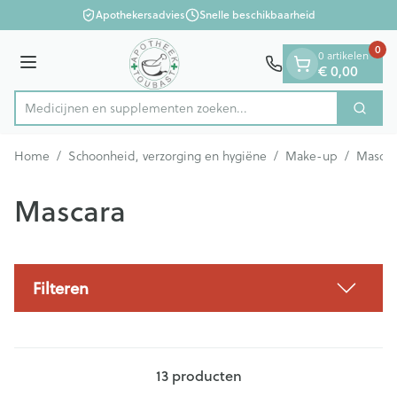
Dia 1 van 1
Ga naar de inhoud
Apothekersadvies
Snelle beschikbaarheid
0
0 artikelen
Menu
€ 0,00
Medicijnen en supplementen zoeken...
Zoek
Product, merk, categorie...
Home
/
Schoonheid, verzorging en hygiëne
/
Make-up
/
Mascar
Mascara
Filteren
13
producten