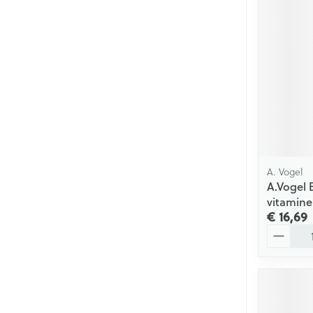
A. Vogel
A.Vogel 
vitamine
€ 16,69
Aantal