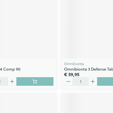
Scheren
CBD
Omnibionta
0,4 Comp 90
Omnibionta 3 Defense Tab
€ 59,95
Aantal