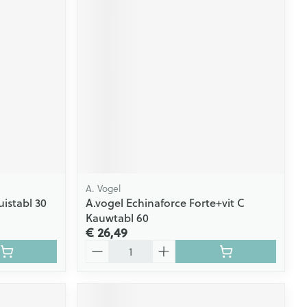
A. Vogel
uistabl 30
A.vogel Echinaforce Forte+vit C
Kauwtabl 60
€ 26,49
Aantal