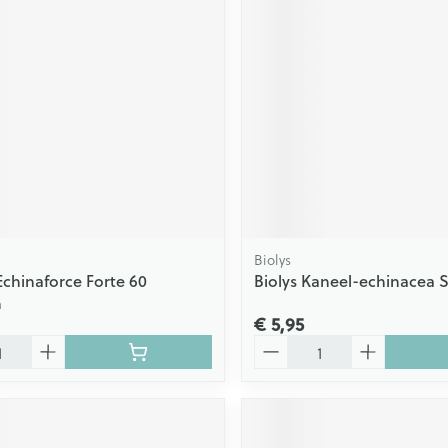
Biolys
Echinaforce Forte 60
Biolys Kaneel-echinacea 
n
€ 5,95
Aantal