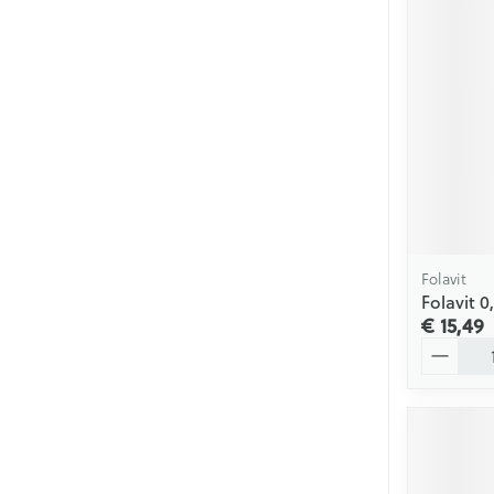
Mondmaskers
Zelfbruiner
Folavit
Folavit 
€ 15,49
Aantal