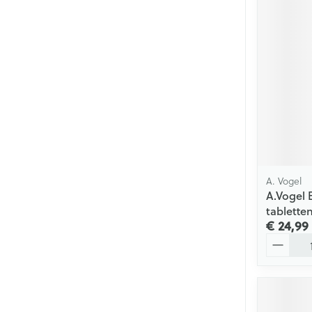
A. Vogel
A.Vogel 
tablette
€ 24,99
Aantal