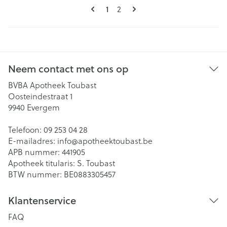
Pagina's
U lees momenteel pagina
1
Pagina
2
Neem contact met ons op
BVBA Apotheek Toubast
Oosteindestraat 1
9940
Evergem
Telefoon:
09 253 04 28
E-mailadres:
info@
apotheektoubast.be
APB nummer:
441905
Apotheek titularis:
S. Toubast
BTW nummer:
BE0883305457
Klantenservice
FAQ