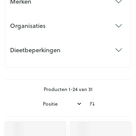
Merken
filter
Organisaties
filter
Dieetbeperkingen
filter
Producten
1
-
24
van
31
Sorteer op: