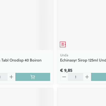
Scheren
CBD
middel
Geneesmiddel
Unda
a Tabl Orodisp 40 Boiron
Echinasyr Sirop 125ml Un
€ 9,85
Aantal