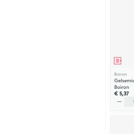
Genees
Boiron
Gelsemi
Boiron
€ 5,37
Aantal