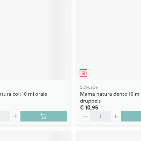
middel
Geneesmiddel
Schwabe
ura coli 10 ml orale
Mama natura dento 10 ml
druppels
€ 10,95
Aantal