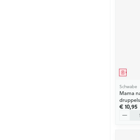
Genees
Schwabe
Mama nat
druppels
€ 10,95
Aantal