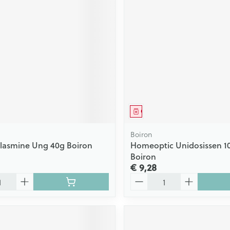
middel
Geneesmiddel
Boiron
asmine Ung 40g Boiron
Homeoptic Unidosissen 10
Boiron
€ 9,28
Aantal