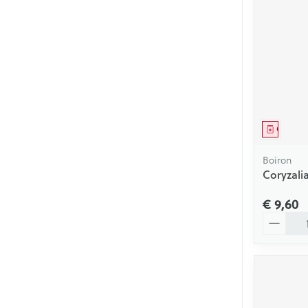
Mondmaskers
Zelfbruiner
Genees
Boiron
Coryzali
€ 9,60
Aantal