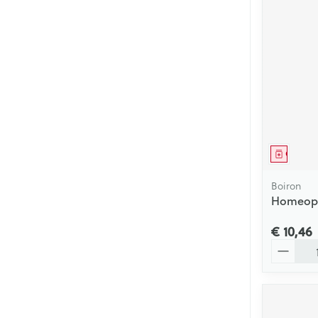
Genees
Boiron
Homeopl
€ 10,46
Aantal