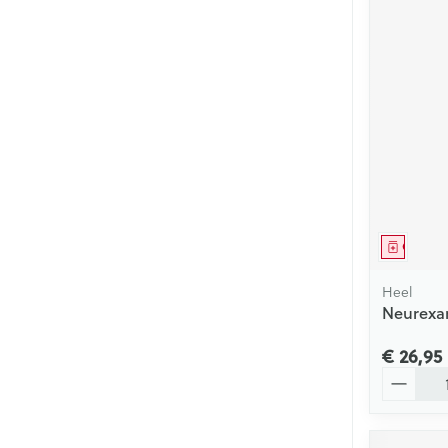
Genees
Heel
Neurexan
€ 26,95
Aantal