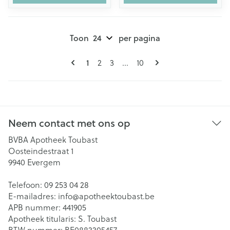
Toon
per pagina
Pagina's
U lees momenteel pagina
Pagina
Pagina
Pagina
1
2
3
...
10
Neem contact met ons op
BVBA Apotheek Toubast
Oosteindestraat 1
9940
Evergem
Telefoon:
09 253 04 28
E-mailadres:
info@
apotheektoubast.be
APB nummer:
441905
Apotheek titularis:
S. Toubast
BTW nummer:
BE0883305457