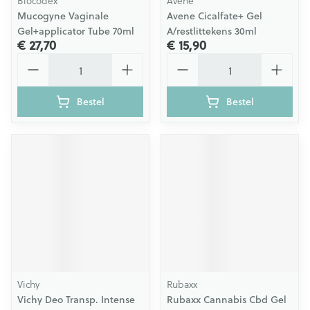
Biocodex
Avene
Mucogyne Vaginale
Avene Cicalfate+ Gel
Gel+applicator Tube 70ml
A/restlittekens 30ml
€ 27,70
€ 15,90
Aantal
Aantal
Bestel
Bestel
Vichy
Rubaxx
Vichy Deo Transp. Intense
Rubaxx Cannabis Cbd Gel