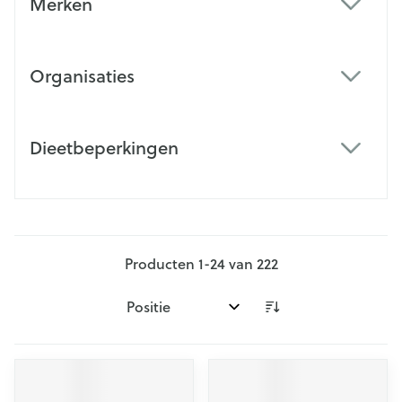
Merken
filter
Organisaties
filter
Dieetbeperkingen
filter
Producten
1
-
24
van
222
Sorteer op: