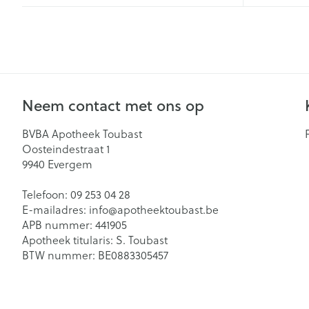
Mondmaskers
Zelfbruiner
Neem contact met ons op
BVBA Apotheek Toubast
Oosteindestraat 1
9940
Evergem
Telefoon:
09 253 04 28
E-mailadres:
info@
apotheektoubast.be
APB nummer:
441905
Apotheek titularis:
S. Toubast
BTW nummer:
BE0883305457