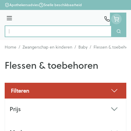
Ga naar de inhoud
Apothekersadvies
Snelle beschikbaarheid
Menu
Zoek
Product, merk, categorie...
Home
/
Zwangerschap en kinderen
/
Baby
/
Flessen & toebehor
Flessen & toebehoren
Filteren
Doorgaan naar productlijst
Prijs
filter