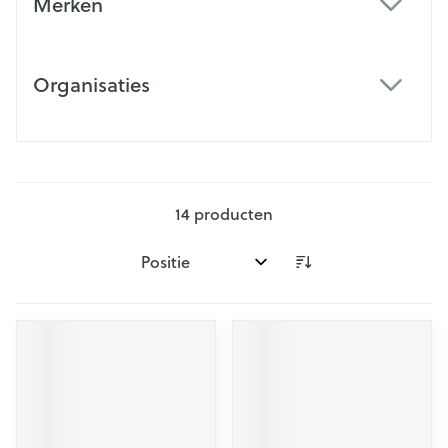
Merken
filter
Organisaties
filter
14
producten
Sorteer op: