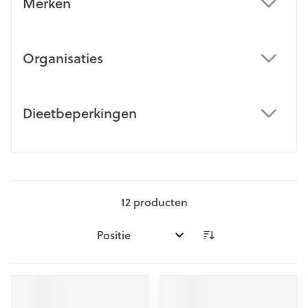
Merken
filter
Organisaties
filter
Dieetbeperkingen
filter
12
producten
Sorteer op: