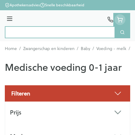
Ga naar de inhoud
Apothekersadvies
Snelle beschikbaarheid
Menu
Zoek
Product, merk, categorie...
Home
/
Zwangerschap en kinderen
/
Baby
/
Voeding - melk
/
M
Medische voeding 0-1 jaar
Filteren
Doorgaan naar productlijst
Prijs
filter