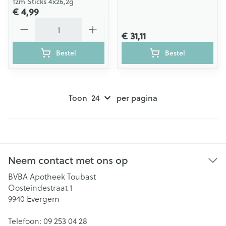
12m Sticks 4x26,2g
€ 4,99
Aantal
€ 31,11
Bestel
Bestel
Toon
per pagina
Neem contact met ons op
BVBA Apotheek Toubast
Oosteindestraat 1
9940
Evergem
Telefoon:
09 253 04 28