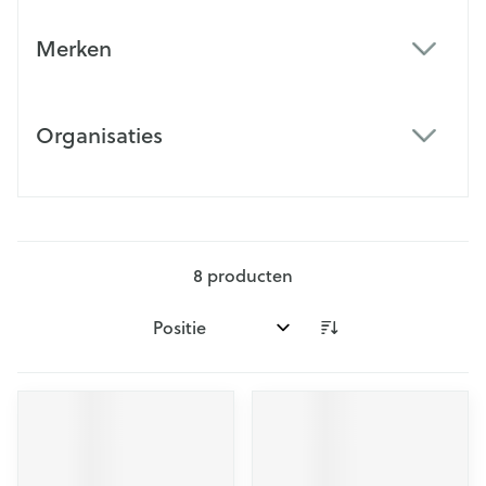
Merken
filter
Organisaties
filter
8
producten
Sorteer op: