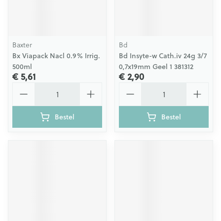
Baxter
Bd
Bx Viapack Nacl 0.9% Irrig.
Bd Insyte-w Cath.iv 24g 3/7
500ml
0,7x19mm Geel 1 381312
€ 5,61
€ 2,90
Aantal
Aantal
Bestel
Bestel