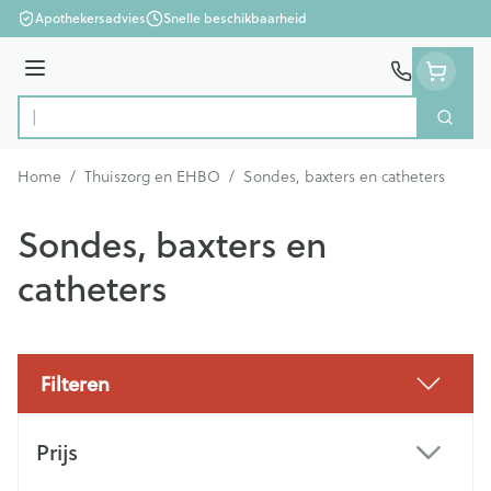
Ga naar de inhoud
Apothekersadvies
Snelle beschikbaarheid
Menu
Zoek
Product, merk, categorie...
Home
/
Thuiszorg en EHBO
/
Sondes, baxters en catheters
Sondes, baxters en
catheters
Filteren
Doorgaan naar productlijst
Prijs
filter