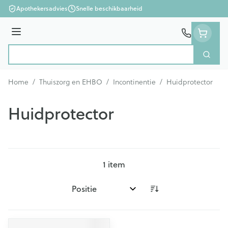
Ga naar de inhoud
Apothekersadvies
Snelle beschikbaarheid
Menu
Zoek
Product, merk, categorie...
Home
/
Thuiszorg en EHBO
/
Incontinentie
/
Huidprotector
Huidprotector
1
item
Sorteer op: