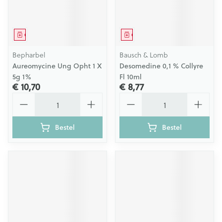
Geneesmiddel
Geneesmiddel
Bepharbel
Bausch & Lomb
Aureomycine Ung Opht 1 X
Desomedine 0,1 % Collyre
5g 1%
Fl 10ml
€ 10,70
€ 8,77
Aantal
Aantal
Bestel
Bestel