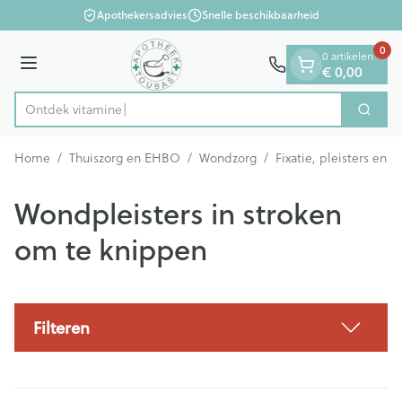
Dia 1 van 1
Ga naar de inhoud
Apothekersadvies
Snelle beschikbaarheid
0
0 artikelen
Menu
€ 0,00
Ontdek
Zoek
Product, merk, categorie...
Home
/
Thuiszorg en EHBO
/
Wondzorg
/
Fixatie, pleisters en s
Wondpleisters in stroken
om te knippen
Filteren