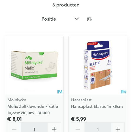
6
producten
Sorteer op:
Molnlycke
Hansaplast
Mefix Zelfklevende Fixatie
Hansaplast Elastic 1mx8cm
10,ocmx10,0m 1 311000
€ 8,01
€ 5,99
Aantal
Aantal