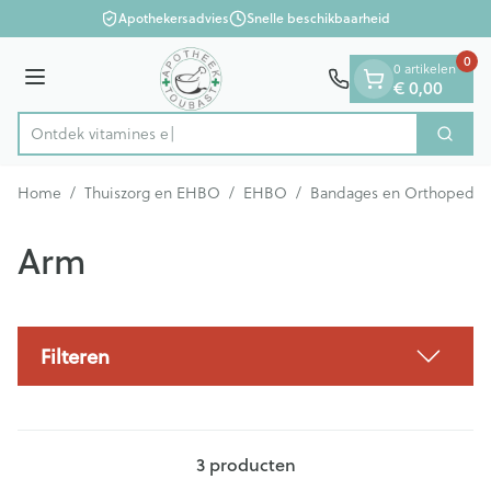
Dia 1 van 1
Ga naar de inhoud
Apothekersadvies
Snelle beschikbaarheid
0
0 artikelen
€ 0,00
Menu
Ontdek vitam
Zoek
Product, merk, categorie...
Home
/
Thuiszorg en EHBO
/
EHBO
/
Bandages en Orthopedie 
Arm
Filteren
3
producten