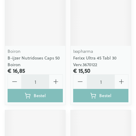
Boiron
Ixxpharma
B-ijzer Nutridoses Caps 50
Ferixx Ultra 45 Tabl 30
Boiron
Verv.3670122
€ 16,85
€ 15,50
Aantal
Aantal
Bestel
Bestel