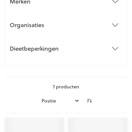
Merken
filter
Organisaties
filter
Dieetbeperkingen
filter
7
producten
Sorteer op: