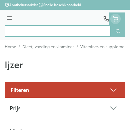
Ga naar de inhoud
Apothekersadvies
Snelle beschikbaarheid
Menu
Zoek
Product, merk, categorie...
Home
/
Dieet, voeding en vitamines
/
Vitamines en supplement
Ijzer
Filteren
Doorgaan naar productlijst
Prijs
filter