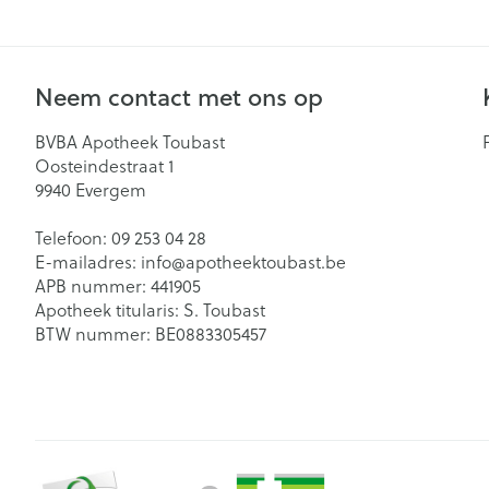
Mondmaskers
Zelfbruiner
Neem contact met ons op
BVBA Apotheek Toubast
Oosteindestraat 1
9940
Evergem
Telefoon:
09 253 04 28
E-mailadres:
info@
apotheektoubast.be
APB nummer:
441905
Apotheek titularis:
S. Toubast
BTW nummer:
BE0883305457