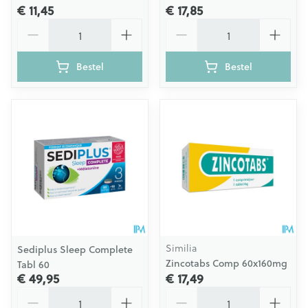
€ 11,45
€ 17,85
Aantal
Aantal
Bestel
Bestel
Similia
Sediplus Sleep Complete
Zincotabs Comp 60x160mg
Tabl 60
€ 49,95
€ 17,49
Aantal
Aantal