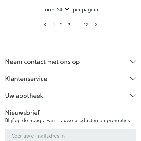
Toon
per pagina
Pagina's
U lees momenteel pagina
Pagina
Pagina
Pagina
1
2
3
...
12
Neem contact met ons op
Klantenservice
Uw apotheek
Nieuwsbrief
Blijf op de hoogte van nieuwe producten en promoties
E-mail adres