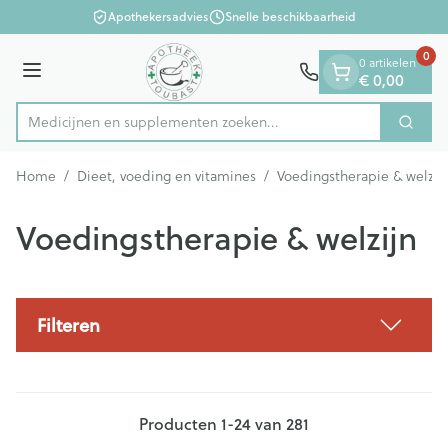
Dia 1 van 1
Ga naar de inhoud
Apothekersadvies
Snelle beschikbaarheid
0
0 artikelen
Menu
€ 0,00
Medicijnen en supplementen zoeken...
Zoek
Product, merk, categorie...
Home
/
Dieet, voeding en vitamines
/
Voedingstherapie & welzij
Voedingstherapie & welzijn
Filteren
Producten
1
-
24
van
281