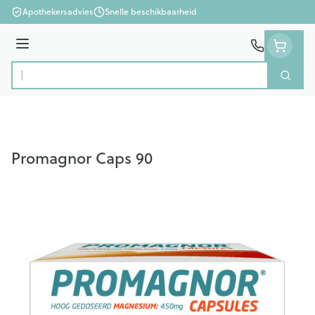
Ga naar de inhoud
Apothekersadvies
Snelle beschikbaarheid
Menu
Zoek
Product, merk, categorie...
Promagnor Caps 90