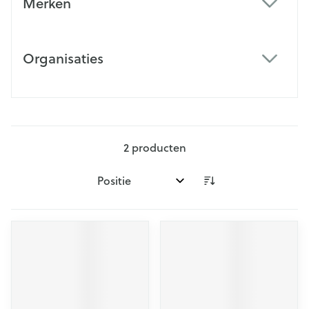
Merken
filter
Organisaties
filter
2
producten
Sorteer op: