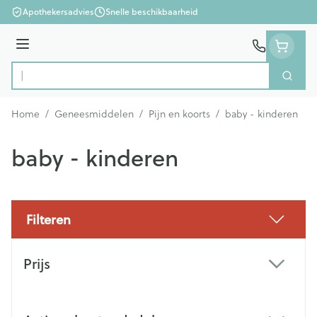
Ga naar de inhoud
Apothekersadvies
Snelle beschikbaarheid
Menu
Zoek
Product, merk, categorie...
Home
/
Geneesmiddelen
/
Pijn en koorts
/
baby - kinderen
baby - kinderen
Filteren
Doorgaan naar productlijst
Prijs
filter