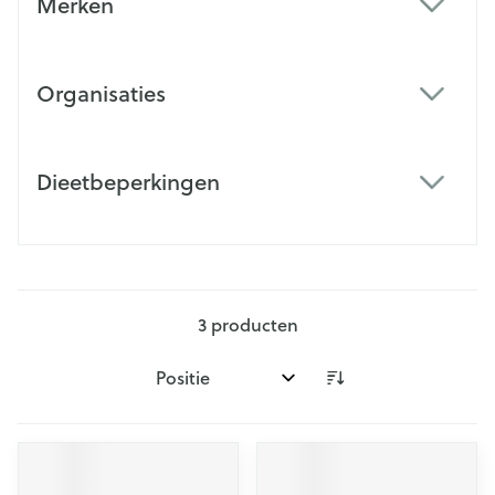
Merken
filter
Organisaties
filter
Dieetbeperkingen
filter
3
producten
Sorteer op: