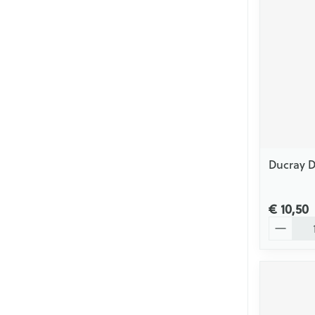
Mondmaskers
Zelfbruiner
Ducray D
€ 10,50
Aantal