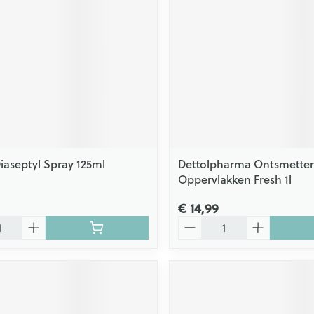
Scheren
CBD
iaseptyl Spray 125ml
Dettolpharma Ontsmetter
Oppervlakken Fresh 1l
€ 14,99
Aantal