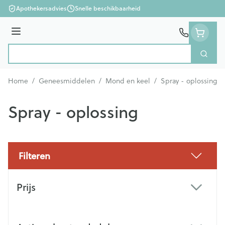
Ga naar de inhoud
Apothekersadvies
Snelle beschikbaarheid
Menu
Zoek
Product, merk, categorie...
Home
/
Geneesmiddelen
/
Mond en keel
/
Spray - oplossing
Spray - oplossing
Filteren
Doorgaan naar productlijst
Prijs
filter