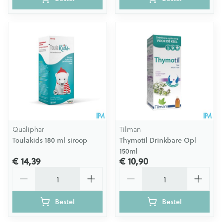
Qualiphar
Tilman
Toulakids 180 ml siroop
Thymotil Drinkbare Opl
150ml
€ 14,39
€ 10,90
Aantal
Aantal
Bestel
Bestel