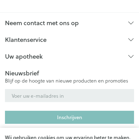
Neem contact met ons op
Klantenservice
Uw apotheek
Nieuwsbrief
Blijf op de hoogte van nieuwe producten en promoties
E-mail adres
Inschrijven
Door op inschrijven te klikken, schrijft u zich in voor onze
nieuwsbrief en gaat u akkoord met onze
privacy policy
.
Wij gebruiken cookies om uw ervaring beter te maken.