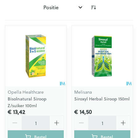
Sorteer op:
Opella Healthcare
Melisana
Bisolnatural Siroop
Siroxyl Herbal Siroop 150ml
Z/suiker 100ml
€ 13,42
€ 14,50
Aantal
Aantal
Bestel
Bestel