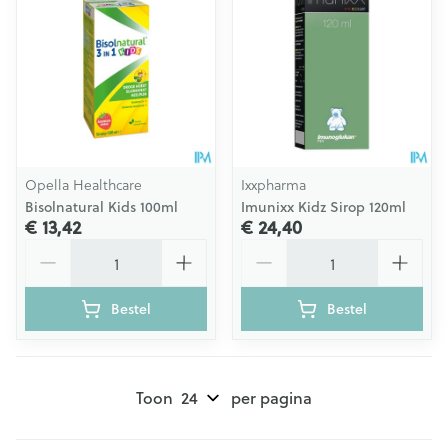
Opella Healthcare
Ixxpharma
Bisolnatural Kids 100ml
Imunixx Kidz Sirop 120ml
€ 13,42
€ 24,40
Aantal
Aantal
Bestel
Bestel
Toon
per pagina