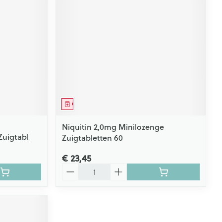
Geneesmiddel
Niquitin 2,0mg Minilozenge
Zuigtabl
Zuigtabletten 60
€ 23,45
Aantal