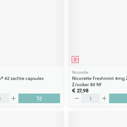
Scheren
CBD
middel
Geneesmiddel
Nicorette
® 42 zachte capsules
Nicorette Freshmint 4mg 
Z/suiker 80 Nf
€ 27,98
Aantal