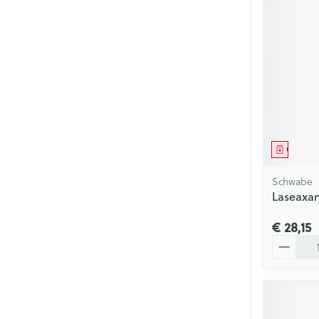
Mondmaskers
Zelfbruiner
Genees
Schwabe
Laseaxan
€ 28,15
Aantal