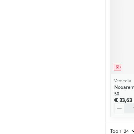
Genees
Vemedia
Noxarem
50
€ 33,63
Aantal
Toon