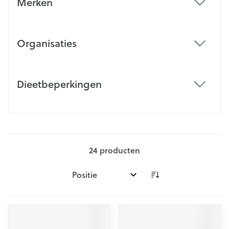
Merken
filter
Organisaties
filter
Dieetbeperkingen
filter
24
producten
Sorteer op: