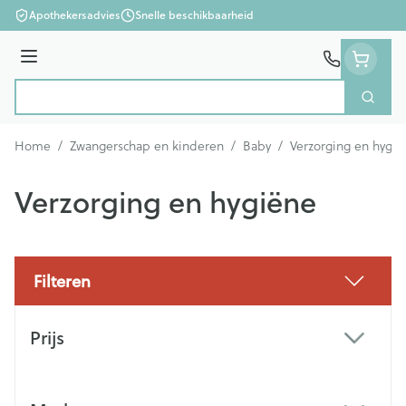
Ga naar de inhoud
Apothekersadvies
Snelle beschikbaarheid
Menu
Zoek
Product, merk, categorie...
Home
/
Zwangerschap en kinderen
/
Baby
/
Verzorging en hygië
Verzorging en hygiëne
Filteren
Doorgaan naar productlijst
Prijs
filter