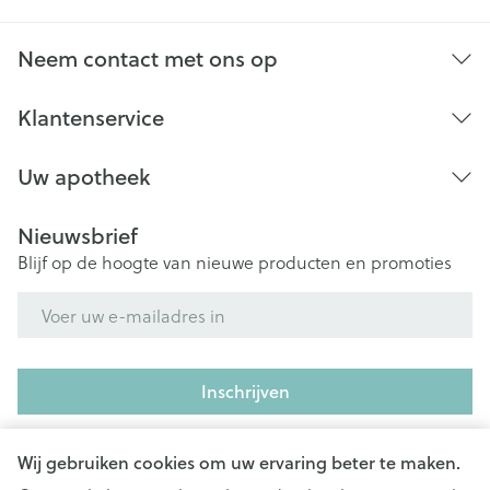
Neem contact met ons op
Klantenservice
Uw apotheek
Nieuwsbrief
Blijf op de hoogte van nieuwe producten en promoties
E-mail adres
Inschrijven
Door op inschrijven te klikken, schrijft u zich in voor onze
nieuwsbrief en gaat u akkoord met onze
privacy policy
.
Wij gebruiken cookies om uw ervaring beter te maken.