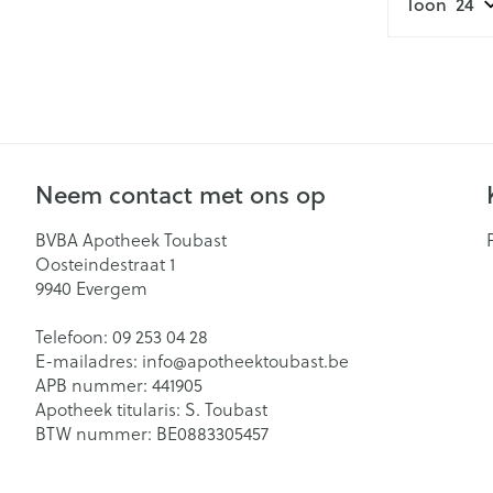
Toon
kloven
Teststrips en n
Blaren
Gynaecologie
Eelt
Eksteroog - lik
Slapeloosheid,
Toon meer
en stress
Neem contact met ons op
Bandages en O
BVBA Apotheek Toubast
- orthopedisch
Seksualiteit en
Acne
Oosteindestraat 1
verbanden
hygiene
9940
Evergem
Arm
Condooms en
Homeopathie
Telefoon:
09 253 04 28
anticonceptie
Elleboog
E-mailadres:
info@
apotheektoubast.be
Intiem welzijn
APB nummer:
441905
Enkel en voet
Apotheek titularis:
S. Toubast
Intieme verzor
Hand en duim
BTW nummer:
BE0883305457
Menstruatie
Toon meer