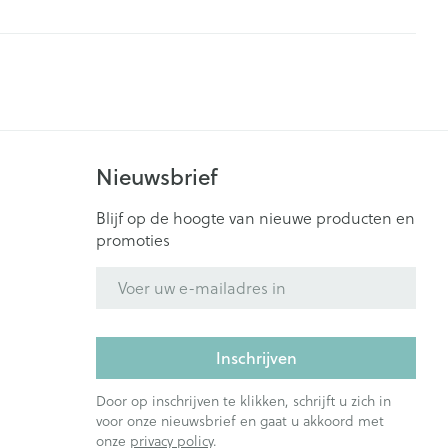
Sondes
gebruiksvoorwerpen
Baxters
Eyeliner - oogpotlood
es
r insulinepen -
 gewrichten
Zenuwstelsel
Catheters
n
Mascara
ners
Oogschaduw
Allergie
Toon meer
Nieuwsbrief
en
Pillendozen en
Blijf op de hoogte van nieuwe producten en
accessoires
zorging
Parfums en
Afslanken
promoties
geurproducten
ornissen
E-mail adres
uid -
e huid
Inschrijven
huid
ren
Door op inschrijven te klikken, schrijft u zich in
voor onze nieuwsbrief en gaat u akkoord met
onze
privacy policy
.