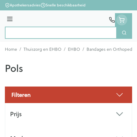
Ga naar de inhoud
Apothekersadvies
Snelle beschikbaarheid
Menu
Zoek
Product, merk, categorie...
Home
/
Thuiszorg en EHBO
/
EHBO
/
Bandages en Orthopedie 
Pols
Filteren
Doorgaan naar productlijst
Prijs
filter