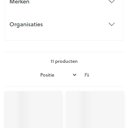
Merken
filter
Organisaties
filter
11
producten
Sorteer op: