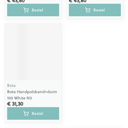
€ 43,80
€ 43,80
Bestel
Bestel
Bota
Bota Handpolsband+duim
100 White N3
€ 31,30
Bestel