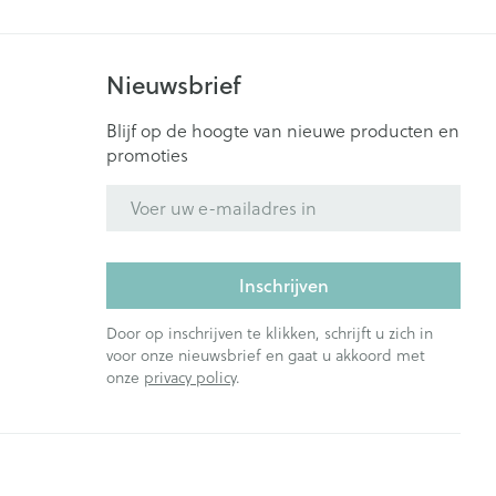
es
r insulinepen -
 gewrichten
Zenuwstelsel
Catheters
n
Mascara
ners
Oogschaduw
Nieuwsbrief
Allergie
Toon meer
Blijf op de hoogte van nieuwe producten en
promoties
en
Pillendozen en
accessoires
E-mail adres
zorging
Parfums en
Afslanken
geurproducten
ornissen
uid -
Inschrijven
e huid
Door op inschrijven te klikken, schrijft u zich in
huid
voor onze nieuwsbrief en gaat u akkoord met
onze
privacy policy
.
ren