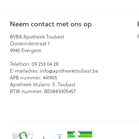
Gynaecologie
Eelt
Eksteroog - lik
Neem contact met ons op
Slapeloosheid,
Toon meer
en stress
BVBA Apotheek Toubast
Oosteindestraat 1
Bandages en O
9940
Evergem
- orthopedisch
Seksualiteit en
Acne
verbanden
hygiene
Telefoon:
09 253 04 28
E-mailadres:
info@
apotheektoubast.be
Arm
Condooms en
APB nummer:
441905
Homeopathie
anticonceptie
Elleboog
Apotheek titularis:
S. Toubast
BTW nummer:
BE0883305457
Intiem welzijn
Enkel en voet
Intieme verzor
Hand en duim
Menstruatie
Toon meer