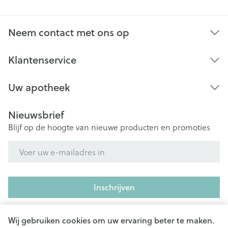
Neem contact met ons op
Klantenservice
Uw apotheek
Nieuwsbrief
Blijf op de hoogte van nieuwe producten en promoties
E-mail adres
Inschrijven
Door op inschrijven te klikken, schrijft u zich in voor onze
nieuwsbrief en gaat u akkoord met onze
privacy policy
.
Wij gebruiken cookies om uw ervaring beter te maken.