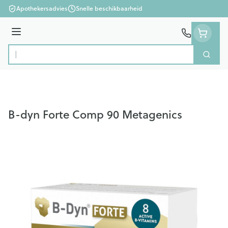
Ga naar de inhoud
Apothekersadvies
Snelle beschikbaarheid
Menu
Zoek
Product, merk, categorie...
B-dyn Forte Comp 90 Metagenics