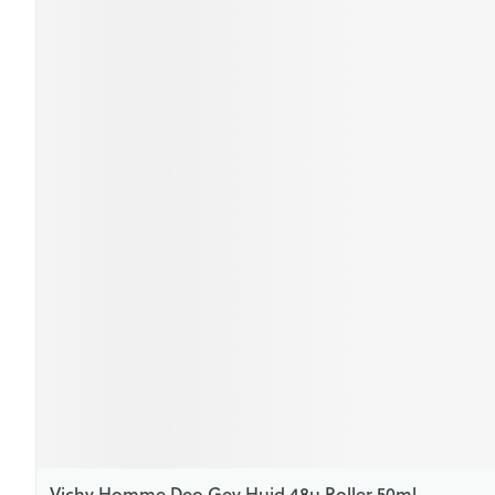
Vichy Homme Deo Gev Huid 48u Roller 50ml