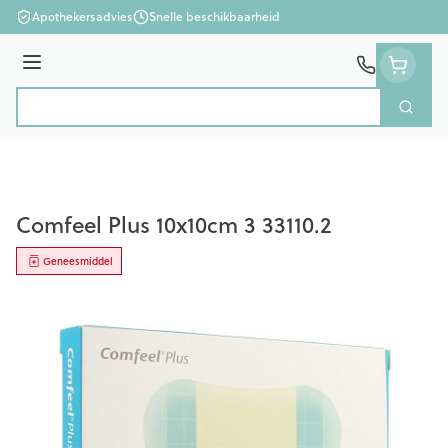
Ga naar de inhoud
Apothekersadvies
Snelle beschikbaarheid
Menu
Zoek
Product, merk, categorie...
Comfeel Plus 10x10cm 3 33110.2
Geneesmiddel