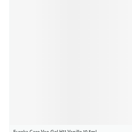
Eureka Care Vao Gel H11 Vanille 10,5ml