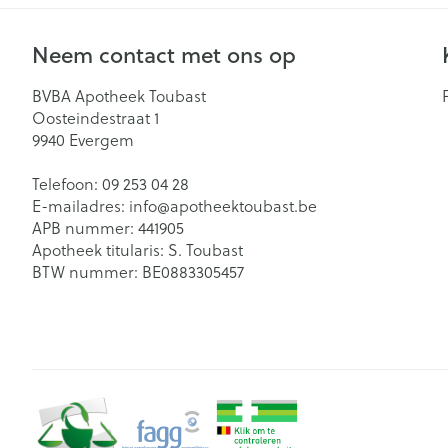
Mondmaskers
Zelfbruiner
Neem contact met ons op
BVBA Apotheek Toubast
Oosteindestraat 1
9940
Evergem
Telefoon:
09 253 04 28
E-mailadres:
info@
apotheektoubast.be
APB nummer:
441905
Apotheek titularis:
S. Toubast
BTW nummer:
BE0883305457