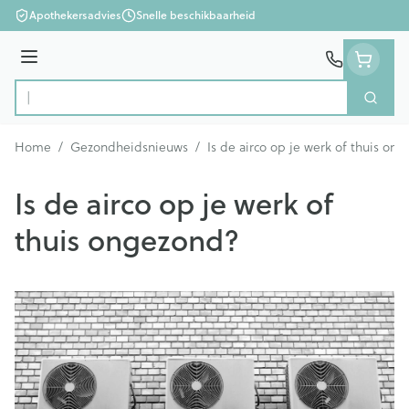
Ga naar de inhoud
Apothekersadvies
Snelle beschikbaarheid
Menu
Zoek
Product, merk, categorie...
Home
/
Gezondheidsnieuws
/
Is de airco op je werk of thuis on
Is de airco op je werk of
thuis ongezond?