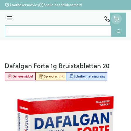
Ga naar de inhoud
Apothekersadvies
Snelle beschikbaarheid
Menu
Zoek
Product, merk, categorie...
Dafalgan Forte 1g Bruistabletten 20
Geneesmiddel
Op voorschrift
Schriftelijke aanvraag