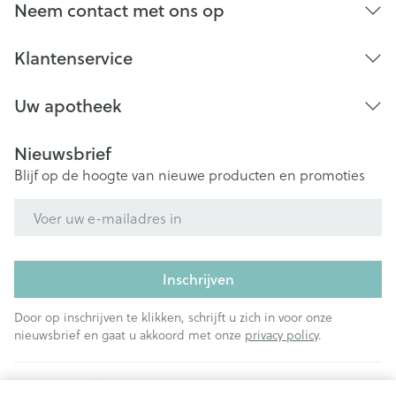
Neem contact met ons op
vermindering van het aantal van bepaalde
bloedcellen (bloedplaatjes en neutrofielen),
Klantenservice
allergische reacties die het staken van de
behandeling vereisen,
door geneesmiddelen veroorzaakte leverschade,
Uw apotheek
ernstige huidreacties, in het bijzonder etter, blaren,
zweren en huidverlies,
Nieuwsbrief
troebele urine.
Blijf op de hoogte van nieuwe producten en promoties
E-mail adres
vermindering van het aantal rode bloedcellen,
ernstige allergische reacties,
abnormale nierfunctie veroorzaakt door het
langdurig gebruik van hoge doses,
Inschrijven
hepatitis, verhoogde concentratie leverenzymen
een ernstige aandoening die het bloed zuurder kan
Door op inschrijven te klikken, schrijft u zich in voor onze
maken (metabole acidose genaamd) bij patiënten
nieuwsbrief en gaat u akkoord met onze
privacy policy
.
met een ernstige ziekte die paracetamol gebruiken
(zie rubriek 2).