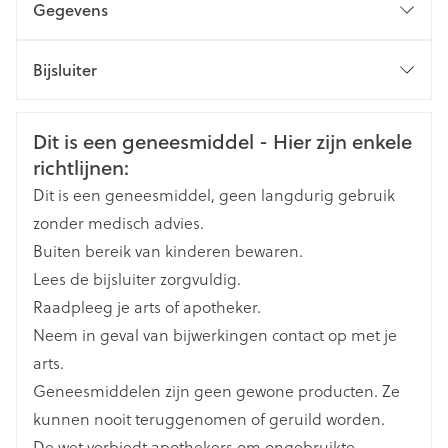
Aantal
Gegevens
Lichaamsgewicht
tussen
dagel
tabletten
er is geen probleem voor de tabletten die moeten
innamen
dosis
CNK
3391505
worden ingeslikt.
Bijsluiter
4
Van 33 kg tot <
Organisaties
Nederlands
UPSA Belgium SA/NV
Duits
Frans
1
6 uur
table
50 kg
(200
Veiligheidsinformatie
Dit is een geneesmiddel - Hier zijn enkele
Merken
Dafalgan
richtlijnen:
8
Dit is een geneesmiddel, geen langdurig gebruik
4 tot 6
Vanaf 50 kg
1-2
table
Breedte
93 mm
uur
zonder medisch advies.
(400
Buiten bereik van kinderen bewaren.
Lengte
97 mm
Lees de bijsluiter zorgvuldig.
Raadpleeg je arts of apotheker.
Diepte
65 mm
Neem in geval van bijwerkingen contact op met je
arts.
Hoeveelheid
40
Geneesmiddelen zijn geen gewone producten. Ze
Verpakking
kunnen nooit teruggenomen of geruild worden.
De wet verbiedt apothekers om ongebruikte