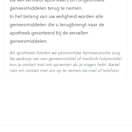
Actieve
paracetamol
Ingrediënten
geneesmiddelen terug te nemen.
In het belang van uw veiligheid worden alle
Behoud
Kamertemperatuur (15°C - 25°C)
geneesmiddelen die u terugbrengt naar de
apotheek gesorteerd bij de vervallen
geneesmiddelen.
Als apotheker bieden we persoonlijke farmaceutische zorg.
allergische reacties,
Na aankoop van een geneesmiddel of medisch hulpmiddel
hoofdpijn,
kun je contact met ons opnemen als je vragen hebt. Aarzel
buikpijn, diarree, misselijkheid, braken, constipatie
niet om contact met ons op te nemen via mail of telefoon.
(verstopping),
problemen met de leverfunctie, leverinsufficiëntie,
leverschade, gele huid of ogen,
jeukende huid, huiduitslag, overmatig zweten,
angio-oedeem, urticaria (netelroos), roodheid van
de huid, purpura,
duizeligheid, malaise,
overdosering en intoxicatie.